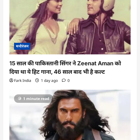
t
i
o
n
मनोरंजन
15 साल की पाकिस्तानी सिंगर ने Zeenat Aman को
दिया था ये हिट गाना, 46 साल बाद भी है कल्ट
Fark India
1 day ago
0
1 minute read