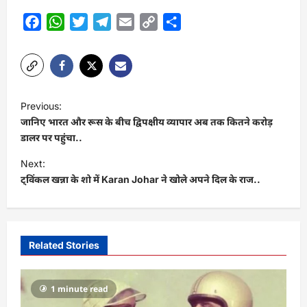
Facebook
WhatsApp
Twitter
Telegram
Email
Copy
Share
Link
P
Previous:
o
जानिए भारत और रूस के बीच द्विपक्षीय व्यापार अब तक कितने करोड़
s
डालर पर पहुंचा..
t
Next:
ट्विंकल खन्ना के शो में Karan Johar ने खोले अपने दिल के राज..
n
a
v
i
Related Stories
g
a
1 minute read