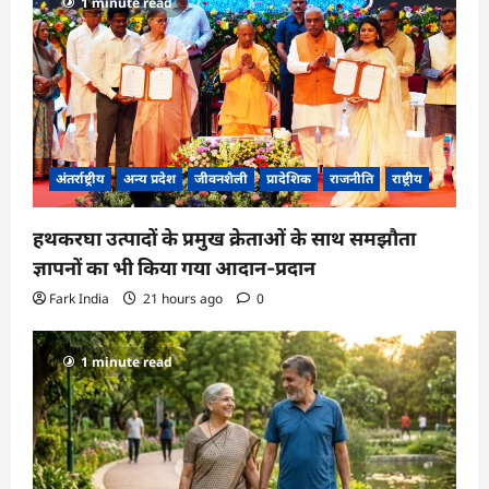
1 minute read
a
t
i
o
n
अंतर्राष्ट्रीय
अन्य प्रदेश
जीवनशैली
प्रादेशिक
राजनीति
राष्ट्रीय
हथकरघा उत्पादों के प्रमुख क्रेताओं के साथ समझौता
ज्ञापनों का भी किया गया आदान-प्रदान
Fark India
21 hours ago
0
1 minute read