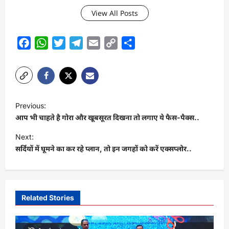
View All Posts
Facebook
WhatsApp
Twitter
Telegram
Email
Copy
Share
Link
P
Previous:
o
आप भी चाहते है गोरा और खूबसूरत दिखना तो लगाए ये फैस-पैक्स..
s
Next:
t
सर्दियों में घूमने का कर रहे प्लान, तो इन जगहों को करें एक्सप्लोर..
n
a
v
Related Stories
i
g