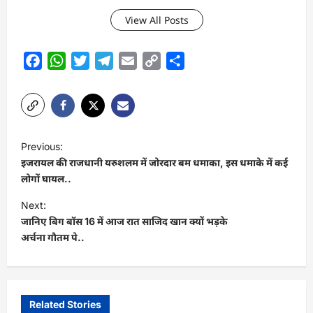
View All Posts
Facebook
WhatsApp
Twitter
Telegram
Email
Copy
Share
Link
P
Previous:
o
इजरायल की राजधानी यरुशलम में जोरदार बम धमाका, इस धमाके में कई
s
लोगों घायल..
t
Next:
जानिए बिग बॉस 16 में आज रात साजिद खान क्यों भड़के
n
अर्चना गौतम पे..
a
v
i
Related Stories
g