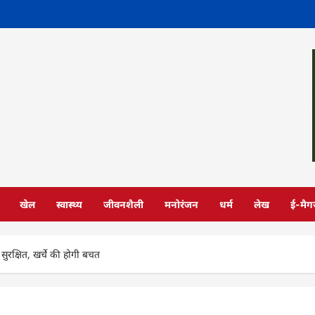
खेल
स्वास्थ्य
जीवनशैली
मनोरंजन
धर्म
लेख
ई-मैग
ुरक्षित, खर्चे की होगी बचत