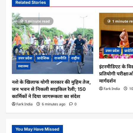
n
Related Stories
a
v
1 minute read
1 minute r
i
g
उत्तर प्रदेश
प्रादे
a
उत्तर प्रदेश
प्रादेशिक
राजनीति
राष्ट्रीय
t
स्वास्थ्य
इंटरमीडिएट के विद
प्रतियोगी परीक्षाओं
i
मार्गदर्शन
नशे के खिलाफ योगी सरकार की मुहिम तेज,
o
जन भवन से निकली साइकिल रैली; 150
Fark India
10
n
कार्मिकों ने दिया जागरूकता का संदेश
Fark India
6 minutes ago
0
You May Have Missed