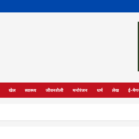
खेल
स्वास्थ्य
जीवनशैली
मनोरंजन
धर्म
लेख
ई-मैग