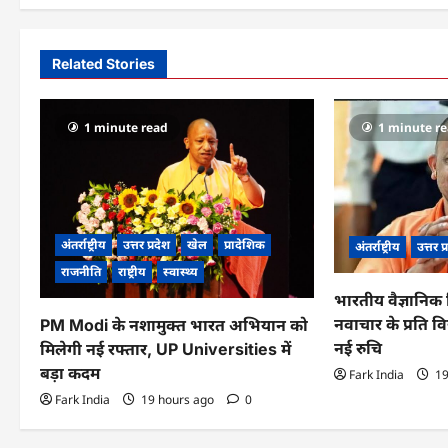
t
n
Related Stories
a
v
1 minute read
1 minute r
i
g
a
अंतर्राष्ट्रीय
उत्तर प्रदेश
खेल
प्रादेशिक
अंतर्राष्ट्रीय
उत्तर प
t
राजनीति
राष्ट्रीय
स्वास्थ्य
भारतीय वैज्ञानिक 
i
नवाचार के प्रति विद
PM Modi के नशामुक्त भारत अभियान को
o
नई रुचि
मिलेगी नई रफ्तार, UP Universities में
बड़ा कदम
Fark India
19
n
Fark India
19 hours ago
0