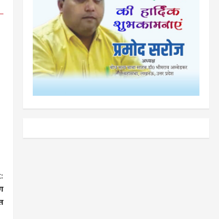
:
ंग
त