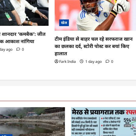
खेल
का शानदार ‘कमबैक’: जीत
टीम इंडिया से बाहर चल रहे सरफराज खान
िक आकाश नांगिया
का छलका दर्द, स्टोरी पोस्ट कर बयां किए
day ago
0
हालात
Fark India
1 day ago
0