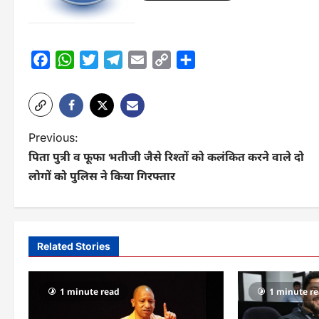
Facebook
WhatsApp
Twitter
Telegram
Email
Copy
Share
Link
P
Previous:
पिता पुत्री व फूफा भतीजी जैसे रिश्तों को कलंकित करने वाले दो
o
लोगों को पुलिस ने किया गिरफ्तार
s
t
n
Related Stories
a
v
1 minute read
1 minute r