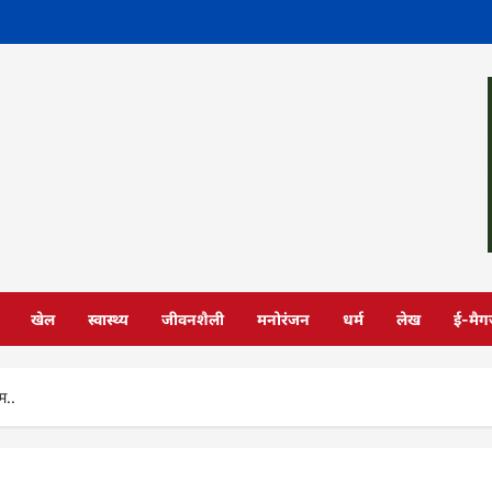
खेल
स्वास्थ्य
जीवनशैली
मनोरंजन
धर्म
लेख
ई-मैग
म..