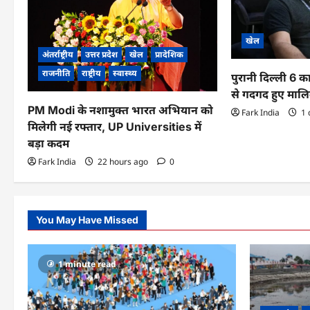
i
g
खेल
a
अंतर्राष्ट्रीय
उत्तर प्रदेश
खेल
प्रादेशिक
t
राजनीति
राष्ट्रीय
स्वास्थ्य
पुरानी दिल्ली 6 
से गदगद हुए माल
i
PM Modi के नशामुक्त भारत अभियान को
Fark India
1 
o
मिलेगी नई रफ्तार, UP Universities में
बड़ा कदम
n
Fark India
22 hours ago
0
You May Have Missed
1 minute read