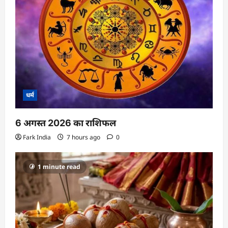
o
n
धर्म
6 अगस्त 2026 का राशिफल
Fark India
7 hours ago
0
1 minute read