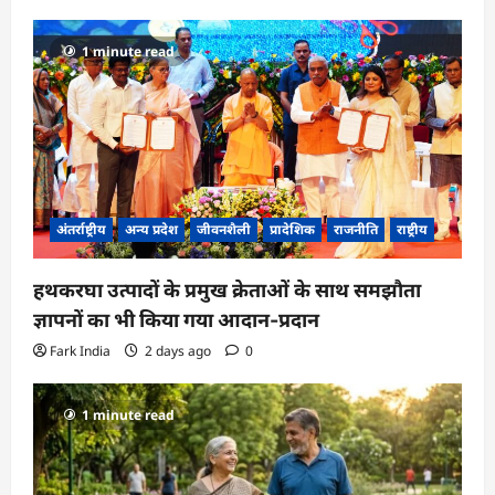
a
1 minute read
t
i
o
n
अंतर्राष्ट्रीय
अन्य प्रदेश
जीवनशैली
प्रादेशिक
राजनीति
राष्ट्रीय
हथकरघा उत्पादों के प्रमुख क्रेताओं के साथ समझौता
ज्ञापनों का भी किया गया आदान-प्रदान
Fark India
2 days ago
0
1 minute read