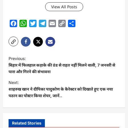
View All Posts
Facebook
WhatsApp
Twitter
Telegram
Email
Copy
Share
Link
P
Previous:
o
बिहार में फिलहाल कड़ाके की ठंड से राहत नहीं मिलने वाली, 7 जनवरी से
s
पारा और गिरने की संभावना
t
Next:
शाहरुख खान ने दीपिका पादुकोण के कैरेक्टर को दिखाते हुए एक नया
n
पठान का पोस्टर किया शेयर, जानें..
a
v
i
Related Stories
g