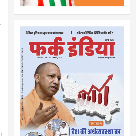
ी
,
न
।