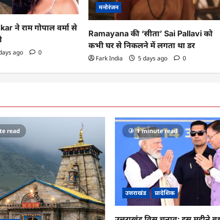
मनोरंजन
r ने राम गोपाल वर्मा से
Ramayana की ‘सीता’ Sai Pallavi को
ी
कभी घर से निकलने में लगता था डर
days ago
0
Fark India
5 days ago
0
te read
1 minute read
उत्तराखंड
प्रादेशिक
उत्तराखंड विस चुनाव: इस महीने ब