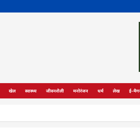
खेल
स्वास्थ्य
जीवनशैली
मनोरंजन
धर्म
लेख
ई-मैग