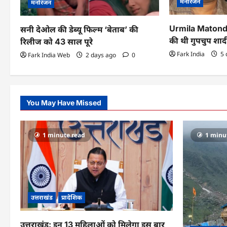
मनोरंजन
मनोरंजन
a
t
Urmila Matondka
सनी देओल की डेब्यू फिल्म ‘बेताब’ की
की थी गुपचुप शाद
रिलीज को 43 साल पूरे
i
Fark India
5 
Fark India Web
2 days ago
0
o
n
You May Have Missed
1 minute read
1 minu
उत्तराखंड
प्रादेशिक
उत्तराखंड: इन 13 महिलाओं को मिलेगा इस बार