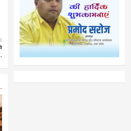
:
ी
.