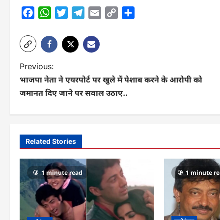
Facebook
WhatsApp
Twitter
Telegram
Email
Copy
Share
Link
P
Previous:
भाजपा नेता ने एयरपोर्ट पर खुले में पेशाब करने के आरोपी को
o
जमानत दिए जाने पर सवाल उठाए..
s
t
n
Related Stories
a
v
1 minute read
1 minute r
i
g