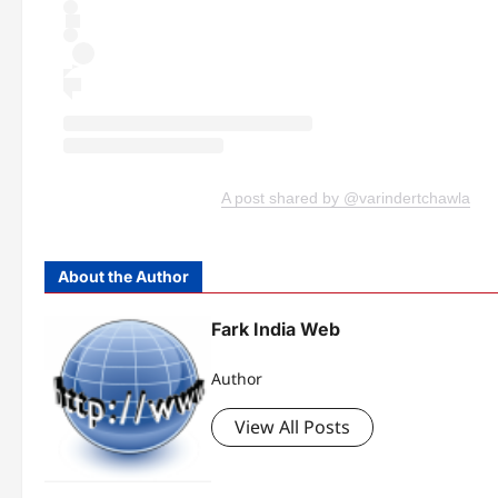
A post shared by @varindertchawla
About the Author
Fark India Web
Author
View All Posts