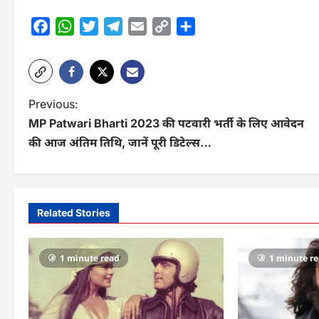
Facebook
WhatsApp
Twitter
Telegram
Email
Copy
Share
Link
P
Previous:
MP Patwari Bharti 2023 की पटवारी भर्ती के लिए आवेदन
o
की आज अंतिम तिथि, जानें पूरी डिटेल्स…
s
t
n
Related Stories
a
v
1 minute read
1 minute r
i
g