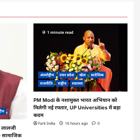
1 minute read
अंतर्राष्ट्रीय
उत्तर प्रदेश
खेल
प्रादेशिक
राजनीति
राष्ट्रीय
स्वास्थ्य
PM Modi के नशामुक्त भारत अभियान को
मिलेगी नई रफ्तार, UP Universities में बड़ा
ट्रीय
कदम
Fark India
16 hours ago
0
का लालजी
ले- सामाजिक