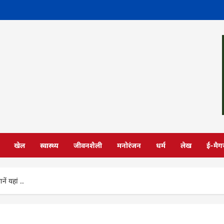
खेल
स्वास्थ्य
जीवनशैली
मनोरंजन
धर्म
लेख
ई-मैग
ं यहां ..