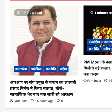
a
v
1 minute read
1 minute r
i
g
a
अंतर्राष्ट्रीय
उत्तर प
t
राजनीति
राष्ट्रीय
i
PM Modi के नशा
o
मिलेगी नई रफ्तार
उत्तर प्रदेश
प्रादेशिक
राजनीति
राष्ट्रीय
बड़ा कदम
n
Fark India
16
आरक्षण पर संघ प्रमुख के बयान का लालजी
प्रसाद निर्मल ने किया स्वागत, बोले-
सामाजिक भेदभाव तक जारी रहे आरक्षण
Fark India
16 hours ago
0