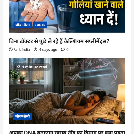
जीवनशैली
स्वास्थ्य
बिना डॉक्टर से पूछे ले रहे हैं कैल्शियम सप्लीमेंट्स?
Fark India
4 days ago
0
1 minute read
जीवनशैली
अपका DNA बताएगा खराब नींद का दिमाग पर क्या पड़ता