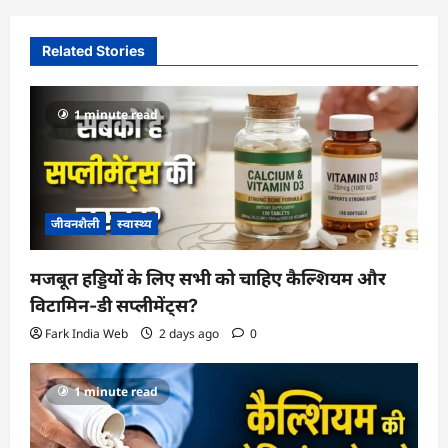
v
i
Related Stories
g
a
1 minute read
t
i
o
जीवनशैली
स्वास्थ्य
n
मजबूत हड्डियों के लिए सभी को चाहिए कैल्शियम और
विटामिन-डी सप्लीमेंट्स?
Fark India Web
2 days ago
0
1 minute read