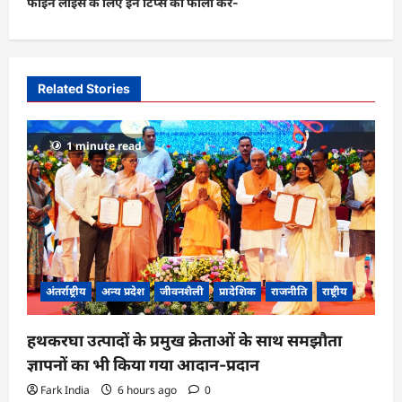
फाइन लांइस के लिए इन टिप्स को फॉलो करें-
a
v
i
Related Stories
g
a
1 minute read
t
i
o
n
अंतर्राष्ट्रीय
अन्य प्रदेश
जीवनशैली
प्रादेशिक
राजनीति
राष्ट्रीय
हथकरघा उत्पादों के प्रमुख क्रेताओं के साथ समझौता
ज्ञापनों का भी किया गया आदान-प्रदान
Fark India
6 hours ago
0