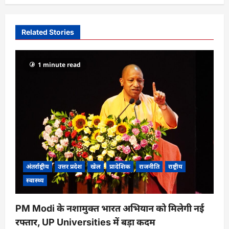
a
v
i
Related Stories
g
a
1 minute read
t
i
o
n
अंतर्राष्ट्रीय
उत्तर प्रदेश
खेल
प्रादेशिक
राजनीति
राष्ट्रीय
स्वास्थ्य
PM Modi के नशामुक्त भारत अभियान को मिलेगी नई
रफ्तार, UP Universities में बड़ा कदम