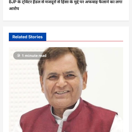
BJP के ट्विटर हैंडल से मजदूरों से हिंसा के मुद्दे पर अफवाह फैलाने का लगा
n
आरोप
a
v
i
Related Stories
g
a
1 minute read
t
i
o
n