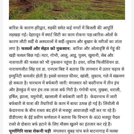
बारिश के कारण हरिद्वार, रुड़की समेत कई नगरों में बिजली की आपूर्ति
लड़खड़ा गई। देहरादून में स्मार्ट सिटी का काम रोकना पड़ा।बारिश-ओलों के
कारण लौटी सर्दी से अस्पतालों में सर्दी-जुकाम और बुखार के मरीजों का तांता
लगा है।
फसलों और सेहत को नुकसान:
बारिश और ओलावृष्टि से गेहूं की
खड़ी फसल बिछ गई। मटर, गोभी, आलू, आडू, पुलम, खुमानी, सेब और
नाशपाती की फसल को भी नुकसान पहुंचा है। उधर, वरिष्ठ फिजीशियन डा.
नारायणजीत सिंह एवं डा. एनएस बिष्ट ने बताया कि तापमान में उतार चढ़ाव से
इम्युनिटी कमजोर होती है। इससे वायरल फीवर, खांसी, जुकाम, गले में संक्रमण
हो सकता है। चारधाम में बर्फबारी जारी: मंगलवार को बदरीनाथ में तीन इंच
और हेमकुंड में चार इंच तक ताजा बर्फ गिरी है। गंगोत्री धाम, मुखबा, धराली,
हर्षिल, झाला, यमुनोत्री, खरसाली में बर्फबारी जारी है। केदारनाथ में जारी
बर्फबारी से यात्रा की तैयारियों के काम में बाधा उत्पन्न हो गई है। लिंचौली से
केदारनाथ के बीच रास्ता बंद होने से मजदूर आवाजाही नहीं कर पा रहे हैं।
डीडीएमए के ईई प्रवीण कर्णवाल ने बताया कि विभाग के 400 मजदूर पैदल
रास्ते से दोबारा बर्फ हटाने के लिए मौसम खुलने का इंतजार कर रहे हैं।
पूर्णागिरि यात्रा रोकनी पड़ी
मंगलवार सुबह पांच बजे बाटनागाड़ में मलबा