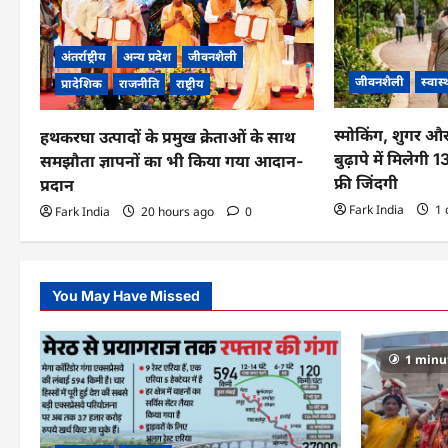
i
g
अंतर्राष्ट्रीय
अन्य प्रदेश
जीवनशैली
जीवनशैली
स्वास्
प्रादेशिक
राजनीति
राष्ट्रीय
a
t
स्मोकिंग, शुगर औ
हथकरघा उत्पादों के प्रमुख क्रेताओं के साथ
बुढ़ापे में मिलेगी
समझौता ज्ञापनों का भी किया गया आदान-
i
फ्री जिंदगी
प्रदान
o
Fark India
1 
Fark India
20 hours ago
0
n
You May Have Missed
1 minu