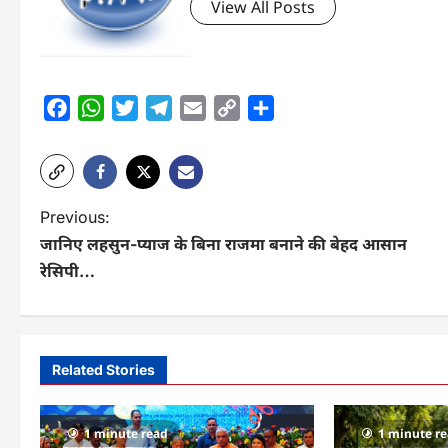
View All Posts
Facebook
WhatsApp
Twitter
Telegram
Email
Copy
Share
Link
P
Previous:
जानिए लहसुन-प्याज के बिना राजमा बनाने की बेहद आसान
o
रेसिपी…
s
t
n
Related Stories
a
v
1 minute read
1 minute r