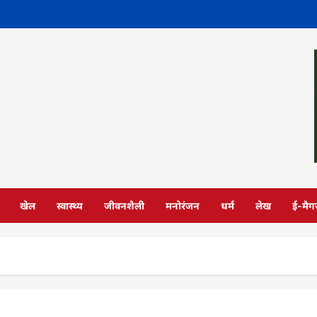
खेल
स्वास्थ्य
जीवनशैली
मनोरंजन
धर्म
लेख
ई-मैग