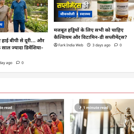
जीवनशैली
स्वास्थ्य
थ्य
मजबूत हड्डियों के लिए सभी को चाहिए
कैल्शियम और विटामिन-डी सप्लीमेंट्स?
र हाई बीपी से दूरी… और
Fark India Web
3 days ago
0
 13 साल ज्यादा डिमेंशिया-
day ago
0
te read
1 minute read