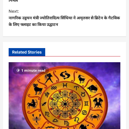
निर्मल
t
Next:
n
नागरिक उड्डयन मंत्री ज्योतिरादित्य सिंधिया ने अमृतसर से ब्रिटेन के गैटविक
a
के लिए फ्लाइट का किया उद्घाटन
v
i
g
Related Stories
a
t
1 minute read
i
o
n