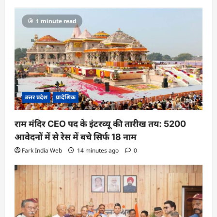
g
a
1 minute read
t
i
o
n
उत्तर प्रदेश
प्रादेशिक
राम मंदिर CEO पद के इंटरव्यू की तारीख तय: 5200
आवेदनों में से रेस में बचे सिर्फ 18 नाम
Fark India Web
14 minutes ago
0