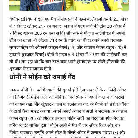
चेपॉक स्‍टेडियम में खेले गए मैच में सीएसके ने पहले बल्‍लेबाजी करके 20 ओवर
में 7 विकेट खोकर 217 रन बनाए। जवाब में एलएसजी की टीम 20 ओवर में
7 विकेट खोकर 205 रन बना सकी। सीएसके ने मौजूदा आईपीएल में अपनी
जीत का खाता भी खोला। 218 रन के लक्ष्‍य का पीछा करने उतरी लखनऊ
सुपरजायंट्स को ओपनर्स काइल मेयर्स (53) और कप्‍तान केएल राहुल (20) ने
तूफानी शुरुआत दिलाई। दोनों ने महज 5.3 ओवर में 79 रन की साझेदारी कर
ली थी। लग रहा था कि चार साल बाद अपने होमग्राउंड पर लौटी सीएसके की
शुरुआत निराशाजनक होगी।
धोनी ने मोईन को थमाई गेंद
एमएस धोनी ने अपने गेंदबाजों की धुनाई होते देख पावरप्‍ले के आखिरी ओवर
की जिम्‍मेदारी मोईन अली को सौंपी। ऑफ स्पिनर ने अपने कप्‍तान के भरोसे
को कायम रखा और खूंखार अंदाज में बल्‍लेबाजी कर रहे मेयर्स को डेवोन कॉनवे
के हाथों कैच आउट कराया। अपने अगले ओवर में अली ने लखनऊ के कप्‍तान
केएल राहुल (20) को शिकार बनाया। मोईन अली का गेंदबाजी स्‍पेल मैच का
टर्निंग प्‍वाइंट साबित हुआ। मोईन अली ने मैच में चार ओवर किए और चार
विकेट चटकाए। उन्‍होंने अपने स्‍पेल के तीसरे ओवर में क्रुणाल पांड्या (9) और