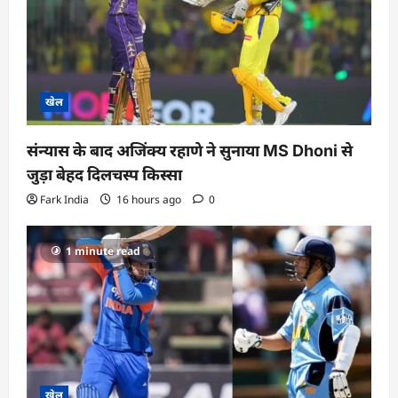
o
n
खेल
संन्यास के बाद अजिंक्‍य रहाणे ने सुनाया MS Dhoni से
जुड़ा बेहद दिलचस्प किस्सा
Fark India
16 hours ago
0
1 minute read
खेल