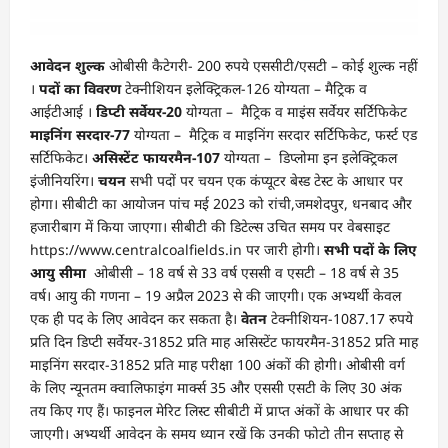
आवेदन शुल्क
ओबीसी कैटेगरी- 200 रुपये एससीटी/एसटी – कोई शुल्क नहीं
।
पदों का विवरण
टेक्नीशियन इलेक्ट्रिकल-126 योग्यता – मैट्रिक व
आईटीआई ।
डिप्टी सर्वेयर-20
योग्यता – मैट्रिक व माइंस सर्वेयर सर्टिफिकेट
माइनिंग सरदार-77
योग्यता – मैट्रिक व माइनिंग सरदार सर्टिफिकेट, फर्स्ट एड
सर्टिफिकेट।
असिस्टेंट फायरमैन-107
योग्यता – डिप्लोमा इन इलेक्ट्रिकल
इंजीनियरिंग।
चयन
सभी पदों पर चयन एक कंप्यूटर बेस्ड टेस्ट के आधार पर
होगा। सीबीटी का आयोजन पांच मई 2023 को रांची,जमशेदपुर, धनबाद और
हजारीबाग में किया जाएगा। सीबीटी की डिटेल्स उचित समय पर वेबसाइट
https://www.centralcoalfields.in पर जारी होगी।
सभी पदों के लिए
आयु सीमा
ओबीसी – 18 वर्ष से 33 वर्ष एससी व एसटी – 18 वर्ष से 35
वर्ष। आयु की गणना – 19 अप्रैल 2023 से की जाएगी। एक अभ्यर्थी केवल
एक ही पद के लिए आवेदन कर सकता है।
वेतन
टेक्नीशियन-1087.17 रुपये
प्रति दिन डिप्टी सर्वेयर-31852 प्रति माह असिस्टेंट फायरमैन-31852 प्रति माह
माइनिंग सरदार-31852 प्रति माह परीक्षा 100 अंकों की होगी। ओबीसी वर्ग
के लिए न्यूनतम क्वालिफाइंग मार्क्स 35 और एससी एसटी के लिए 30 अंक
तय किए गए हैं। फाइनल मेरिट लिस्ट सीबीटी में प्राप्त अंकों के आधार पर की
जाएगी। अभ्यर्थी आवेदन के समय ध्यान रखें कि उनकी फोटो तीन सप्ताह से