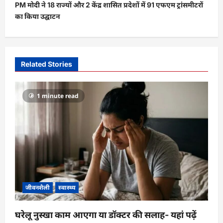
t
PM मोदी ने 18 राज्यों और 2 केंद्र शासित प्रदेशों में 91 एफएम ट्रांसमीटरों
का किया उद्घाटन
n
a
v
i
Related Stories
g
a
1 minute read
t
i
o
n
जीवनशैली
स्वास्थ्य
घरेलू नुस्खा काम आएगा या डॉक्टर की सलाह- यहां पढ़ें