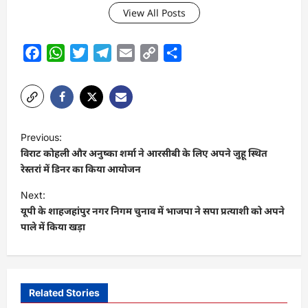
View All Posts
Facebook
WhatsApp
Twitter
Telegram
Email
Copy
Share
Link
P
Previous:
o
विराट कोहली और अनुष्का शर्मा ने आरसीबी के लिए अपने जुहू स्थित
s
रेस्तरां में डिनर का किया आयोजन
t
Next:
यूपी के शाहजहांपुर नगर निगम चुनाव में भाजपा ने सपा प्रत्याशी को अपने
n
पाले में किया खड़ा
a
v
i
Related Stories
g