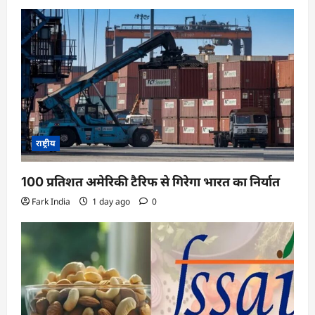
a
t
i
o
n
राष्ट्रीय
100 प्रतिशत अमेरिकी टैरिफ से गिरेगा भारत का निर्यात
Fark India
1 day ago
0