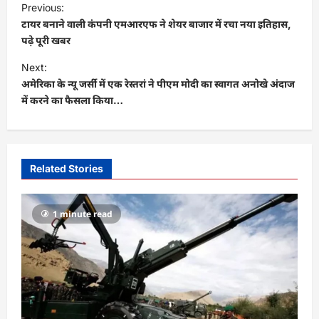
Previous:
o
टायर बनाने वाली कंपनी एमआरएफ ने शेयर बाजार में रचा नया इतिहास,
s
पढ़े पूरी खबर
t
Next:
अमेरिका के न्यू जर्सी में एक रेस्तरां ने पीएम मोदी का स्वागत अनोखे अंदाज
n
में करने का फैसला किया…
a
v
i
Related Stories
g
a
1 minute read
t
i
o
n