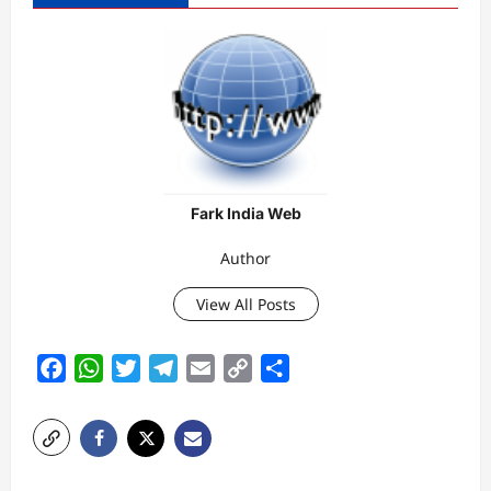
Fark India Web
Author
View All Posts
Facebook
WhatsApp
Twitter
Telegram
Email
Copy
Share
Link
P