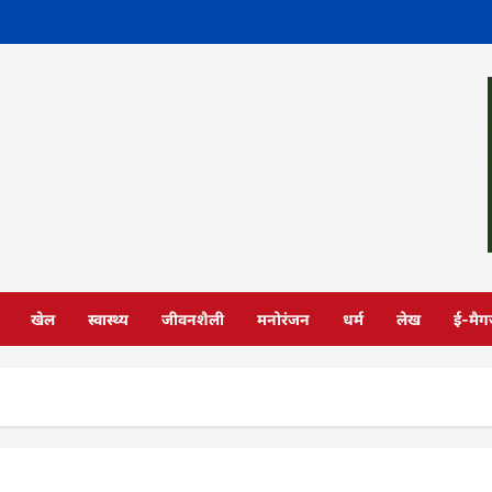
खेल
स्वास्थ्य
जीवनशैली
मनोरंजन
धर्म
लेख
ई-मैग