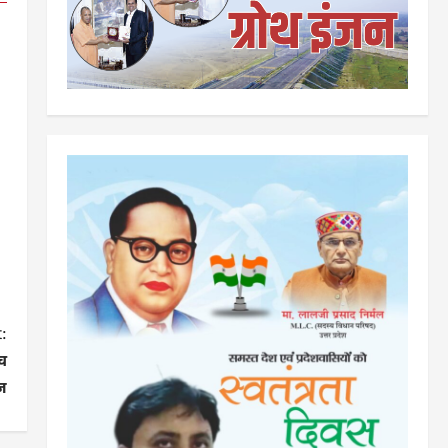
:
ैच
ज