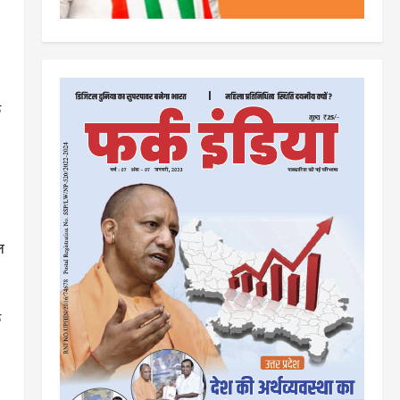
क
ल
े