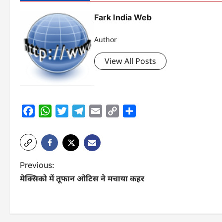
Fark India Web
Author
View All Posts
Facebook
WhatsApp
Twitter
Telegram
Email
Copy
Share
Link
P
Previous:
मेक्सिको में तूफान ओटिस ने मचाया कहर
o
s
t