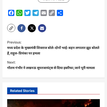
Facebook
WhatsApp
Twitter
Telegram
Email
Copy
Share
Link
P
Previous:
o
मध्य प्रदेश के मुख्यमंत्री शिवराज बोले-दोनों भाई-बहन लगातार झूठ बोलते
s
हैं,राहुल-प्रियंका पर हमला
t
Next:
गौतम गंभीर ने लखनऊ सुपरजायंट्स से दिया इस्तीफा,जाने पूरी मामला
n
a
v
i
Related Stories
g
a