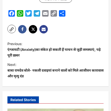
Facebook
WhatsApp
Twitter
Telegram
Email
Copy
Share
Link
P
Previous:
o
एंग्जायटी (Anxiety)का संकेत हो सकती हैं पाचन से जुड़ी समस्याएं, पढ़े
s
पूरी ख़बर
t
Next:
बाबा रामदेव बोले- नकली दवाइयां बनाने वालों को मिले आजीवन कारावास
n
और मृत्यु दंड
a
v
i
Related Stories
g
a