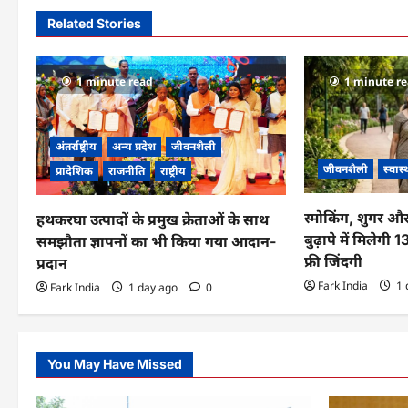
n
Related Stories
a
v
1 minute read
1 minute r
i
g
अंतर्राष्ट्रीय
अन्य प्रदेश
जीवनशैली
जीवनशैली
स्वास्
प्रादेशिक
राजनीति
राष्ट्रीय
a
t
स्मोकिंग, शुगर औ
हथकरघा उत्पादों के प्रमुख क्रेताओं के साथ
बुढ़ापे में मिलेगी
समझौता ज्ञापनों का भी किया गया आदान-
i
फ्री जिंदगी
प्रदान
o
Fark India
1 
Fark India
1 day ago
0
n
You May Have Missed