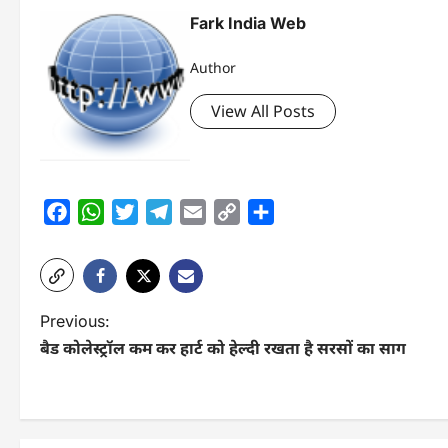
Fark India Web
Author
View All Posts
Facebook
WhatsApp
Twitter
Telegram
Email
Copy
Share
Link
P
Previous:
बैड कोलेस्ट्रॉल कम कर हार्ट को हेल्दी रखता है सरसों का साग
o
s
t