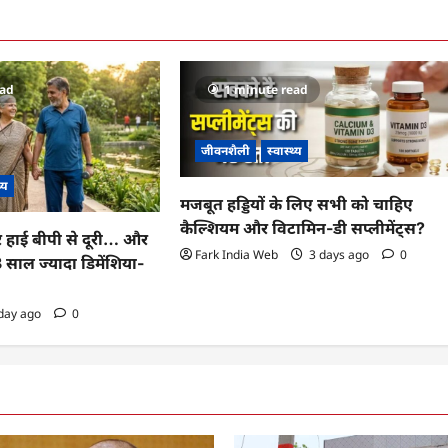
ead
1 minute read
जीवनशैली
स्वास्थ्य
थ्य
मजबूत हड्डियों के लिए सभी को चाहिए
कैल्शियम और विटामिन-डी सप्लीमेंट्स?
र हाई बीपी से दूरी… और
Fark India Web
3 days ago
0
 13 साल ज्यादा डिमेंशिया-
day ago
0