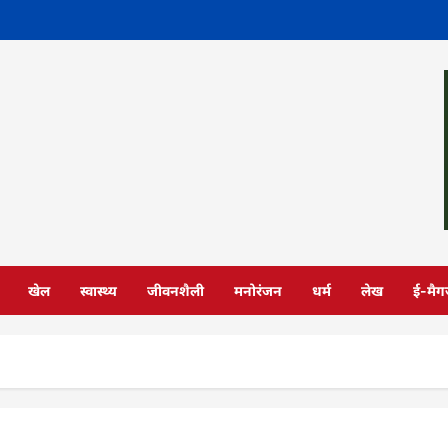
खेल
स्वास्थ्य
जीवनशैली
मनोरंजन
धर्म
लेख
ई-मैग