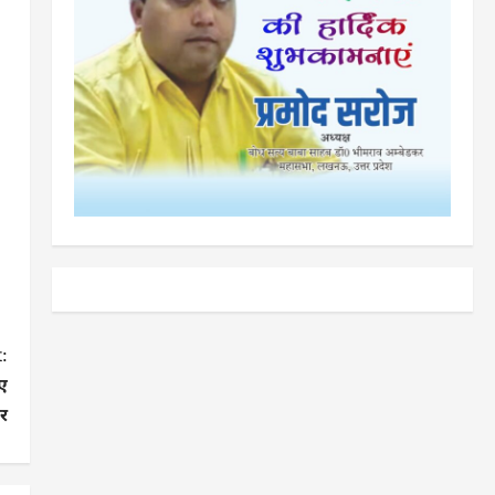
:
ए
र