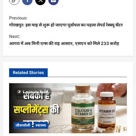
P
Previous:
o
गोरखपुर: इस माह से शुरू हो जाएगा पूर्वांचल का पहला लेपर्ड रेस्क्यू सेंटर
s
Next:
t
आगरा में अब मिनी एम्स की राह आसान, एसएन को मिले 233 करोड़
n
a
v
Related Stories
i
g
1 minute read
a
t
i
जीवनशैली
स्वास्थ्य
o