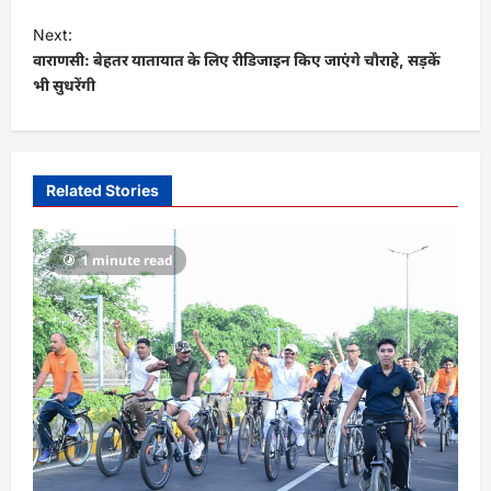
t
Next:
वाराणसी: बेहतर यातायात के लिए रीडिजाइन किए जाएंगे चौराहे, सड़कें
n
भी सुधरेंगी
a
v
i
Related Stories
g
a
1 minute read
t
i
o
n