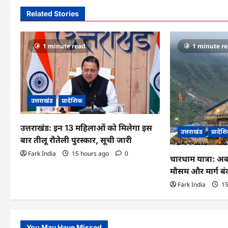
t
Related Stories
n
a
1 minute read
1 minute r
v
i
g
उत्तराखंड
प्रादेशिक
a
उत्तराखंड: इन 13 महिलाओं को मिलेगा इस
t
उत्तराखंड
प्रादेश
बार तीलू रौतेली पुरस्कार, सूची जारी
i
Fark India
15 hours ago
0
चारधाम यात्रा: अ
o
मौसम और मार्ग ब
Fark India
15
n
You May Have Missed