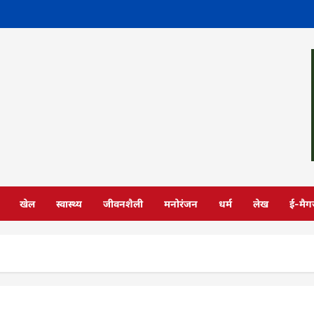
खेल
स्वास्थ्य
जीवनशैली
मनोरंजन
धर्म
लेख
ई-मैग