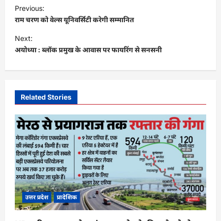
P
Previous:
o
राम चरण को वेल्स यूनिवर्सिटी करेगी सम्मानित
s
Next:
t
अयोध्या : ब्लॉक प्रमुख के आवास पर फायरिंग से सनसनी
n
a
v
Related Stories
i
g
a
t
i
o
उत्तर प्रदेश
प्रादेशिक
n