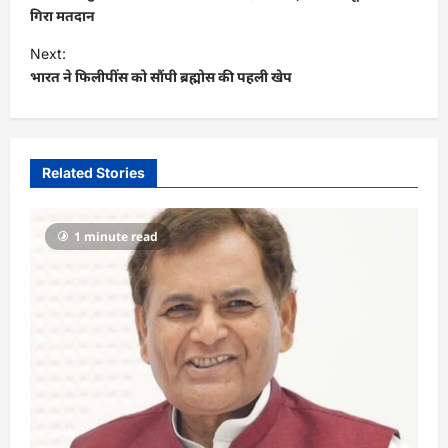
s
गिरा मतदान
t
Next:
भारत ने फिलीपींस को सौंपी ब्रह्मोस की पहली खेप
n
a
v
i
Related Stories
g
a
1 minute read
t
i
o
n