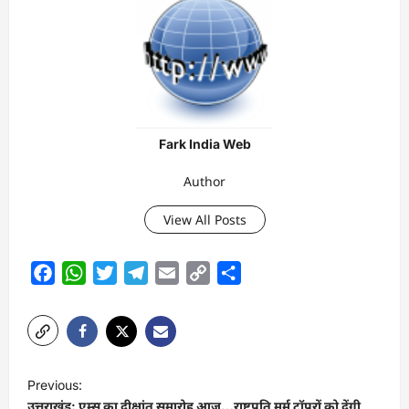
Fark India Web
Author
View All Posts
Facebook
WhatsApp
Twitter
Telegram
Email
Copy
Share
Link
P
Previous:
o
उत्तराखंड: एम्स का दीक्षांत समारोह आज…राष्ट्रपति मुर्मू टॉपरों को देंगी