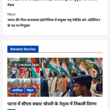
s
मेडल
t
Next:
भारत की गीता सभरवाल इंडोनेशिया में संयुक्त राष्ट्र रेसीडेंट को-ऑर्डिनेटर
n
के पद पर नियुक्त
a
v
i
Related Stories
g
a
1 minute read
t
i
o
n
प्रादेशिक
बिहार
पटना में सीएम सम्राट चौधरी के नेतृत्व में निकली तिरंगा