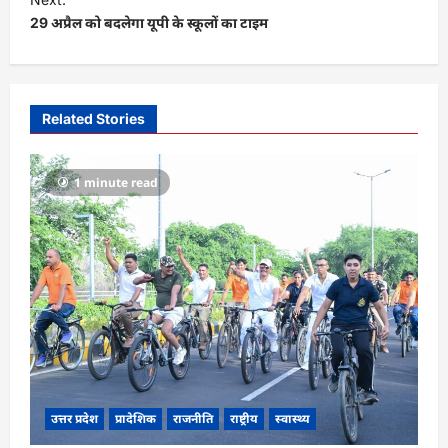
t
29 अप्रैल को बदलेगा यूपी के स्कूलों का टाइम
n
a
v
Related Stories
i
g
1 minute read
a
t
i
o
n
उत्तर प्रदेश
प्रादेशिक
राजनीति
राष्ट्रीय
स्वास्थ्य