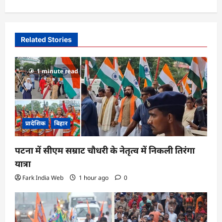
n
a
v
Related Stories
i
g
1 minute read
a
t
i
प्रादेशिक
बिहार
o
n
पटना में सीएम सम्राट चौधरी के नेतृत्व में निकली तिरंगा
यात्रा
Fark India Web
1 hour ago
0