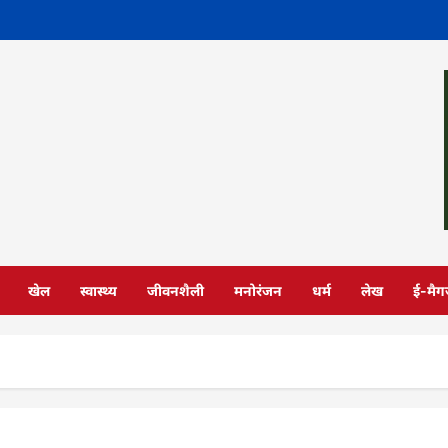
खेल
स्वास्थ्य
जीवनशैली
मनोरंजन
धर्म
लेख
ई-मैग