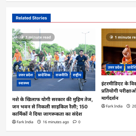
s
t
Related Stories
n
a
1 minute read
1 minute r
v
i
g
उत्तर प्रदेश
प्रादे
उत्तर प्रदेश
प्रादेशिक
राजनीति
राष्ट्रीय
a
स्वास्थ्य
इंटरमीडिएट के विद
t
प्रतियोगी परीक्षाओं
मार्गदर्शन
नशे के खिलाफ योगी सरकार की मुहिम तेज,
i
जन भवन से निकली साइकिल रैली; 150
Fark India
20
o
कार्मिकों ने दिया जागरूकता का संदेश
n
Fark India
16 minutes ago
0