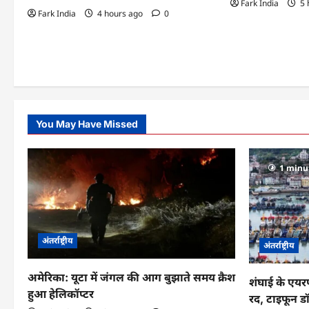
Fark India
5 
Fark India
4 hours ago
0
o
n
You May Have Missed
1 minu
अंतर्राष्ट्रीय
अंतर्राष्ट्रीय
अमेरिका: यूटा में जंगल की आग बुझाते समय क्रैश
शंघाई के एयरपो
हुआ हेलिकॉप्टर
रद, टाइफून डॉ