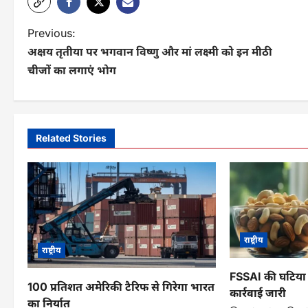
P
Previous:
अक्षय तृतीया पर भगवान विष्णु और मां लक्ष्मी को इन मीठी
o
चीजों का लगाएं भोग
s
t
n
Related Stories
a
v
i
g
राष्ट्रीय
राष्ट्रीय
a
FSSAI की घटिया ख
t
100 प्रतिशत अमेरिकी टैरिफ से गिरेगा भारत
कार्रवाई जारी
का निर्यात
i