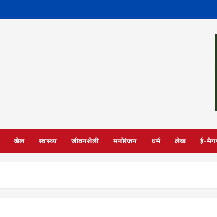
खेल
स्वास्थ्य
जीवनशैली
मनोरंजन
धर्म
लेख
ई-मैग