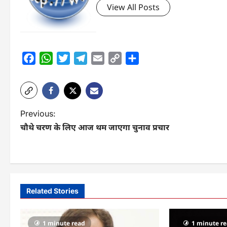
View All Posts
Facebook
WhatsApp
Twitter
Telegram
Email
Copy
Share
Link
P
Previous:
चौथे चरण के लिए आज थम जाएगा चुनाव प्रचार
o
s
t
n
Related Stories
a
v
1 minute read
1 minute r