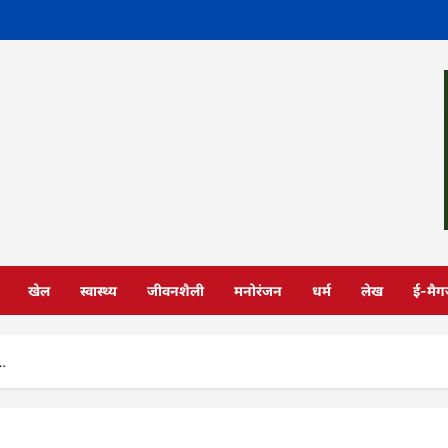
खेल
स्वास्थ्य
जीवनशैली
मनोरंजन
धर्म
लेख
ई-मैग
ा…