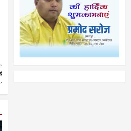
:
ई
…