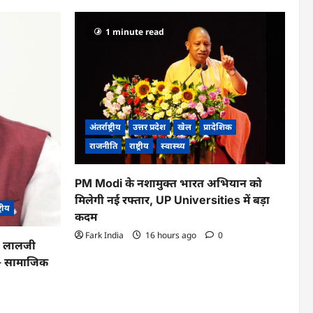
1 minute read
अंतर्राष्ट्रीय
उत्तर प्रदेश
खेल
प्रादेशिक
राजनीति
राष्ट्रीय
स्वास्थ्य
PM Modi के नशामुक्त भारत अभियान को
मिलेगी नई रफ्तार, UP Universities में बड़ा
ट्रीय
कदम
Fark India
16 hours ago
0
का लालजी
ले- सामाजिक