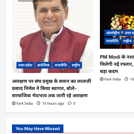
i
g
a
अंतर्राष्ट्रीय
उत्तर प
t
राजनीति
राष्ट्रीय
i
PM Modi के नशा
o
मिलेगी नई रफ्तार
उत्तर प्रदेश
प्रादेशिक
राजनीति
राष्ट्रीय
बड़ा कदम
n
Fark India
16
आरक्षण पर संघ प्रमुख के बयान का लालजी
प्रसाद निर्मल ने किया स्वागत, बोले-
सामाजिक भेदभाव तक जारी रहे आरक्षण
Fark India
16 hours ago
0
You May Have Missed