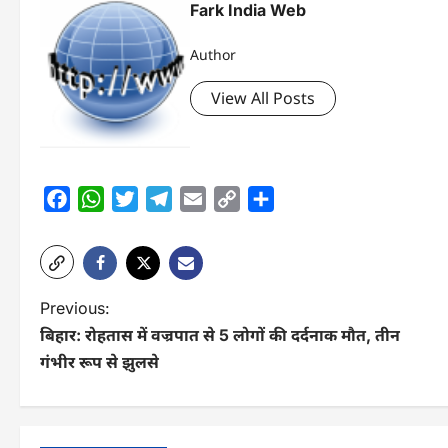
Fark India Web
Author
View All Posts
Facebook
WhatsApp
Twitter
Telegram
Email
Copy
Share
Link
P
Previous:
बिहार: रोहतास में वज्रपात से 5 लोगों की दर्दनाक मौत, तीन
o
गंभीर रूप से झुलसे
s
t