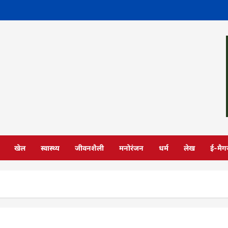
खेल
स्वास्थ्य
जीवनशैली
मनोरंजन
धर्म
लेख
ई-मैग