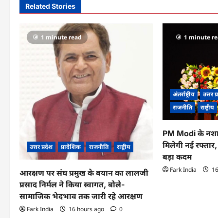
n
Related Stories
a
v
1 minute read
1 minute r
i
g
a
अंतर्राष्ट्रीय
उत्तर प
t
राजनीति
राष्ट्रीय
i
PM Modi के नशा
o
मिलेगी नई रफ्तार
उत्तर प्रदेश
प्रादेशिक
राजनीति
राष्ट्रीय
बड़ा कदम
n
Fark India
16
आरक्षण पर संघ प्रमुख के बयान का लालजी
प्रसाद निर्मल ने किया स्वागत, बोले-
सामाजिक भेदभाव तक जारी रहे आरक्षण
Fark India
16 hours ago
0