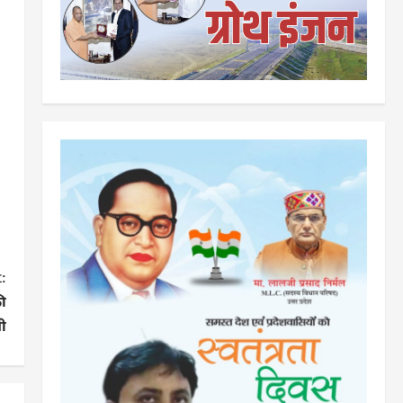
:
की
ी