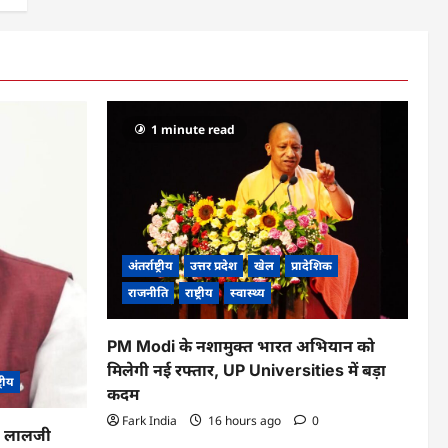
1 minute read
अंतर्राष्ट्रीय
उत्तर प्रदेश
खेल
प्रादेशिक
राजनीति
राष्ट्रीय
स्वास्थ्य
PM Modi के नशामुक्त भारत अभियान को
मिलेगी नई रफ्तार, UP Universities में बड़ा
ट्रीय
कदम
Fark India
16 hours ago
0
का लालजी