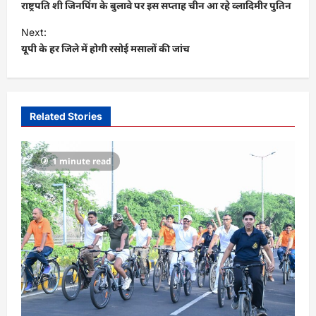
o
राष्ट्रपति शी जिनपिंग के बुलावे पर इस सप्‍ताह चीन आ रहे व्लादिमीर पुतिन
s
Next:
t
यूपी के हर जिले में होगी रसोई मसालों की जांच
n
a
v
Related Stories
i
g
1 minute read
a
t
i
o
n