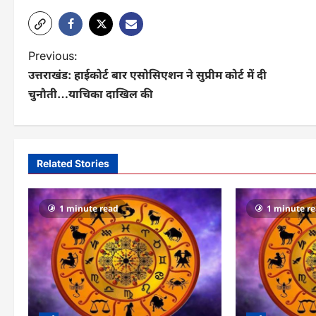
P
Previous:
उत्तराखंड: हाईकोर्ट बार एसोसिएशन ने सुप्रीम कोर्ट में दी
o
चुनौती…याचिका दाखिल की
s
t
n
Related Stories
a
v
1 minute read
1 minute r
i
g
a
t