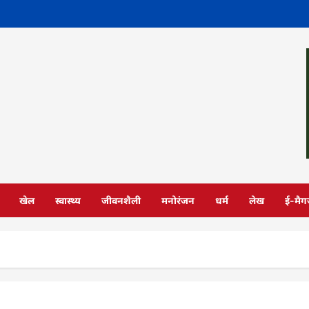
खेल
स्वास्थ्य
जीवनशैली
मनोरंजन
धर्म
लेख
ई-मैग