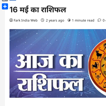
Copy
16 मई का राशिफल
Link
Share
Fark India Web
2 years ago
1 minute read
0