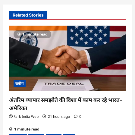
v
i
Related Stories
g
a
1 minute read
t
i
o
n
राष्ट्रीय
अंतरिम व्यापार समझौते की दिशा में काम कर रहे भारत-
अमेरिका
Fark India Web
21 hours ago
0
1 minute read