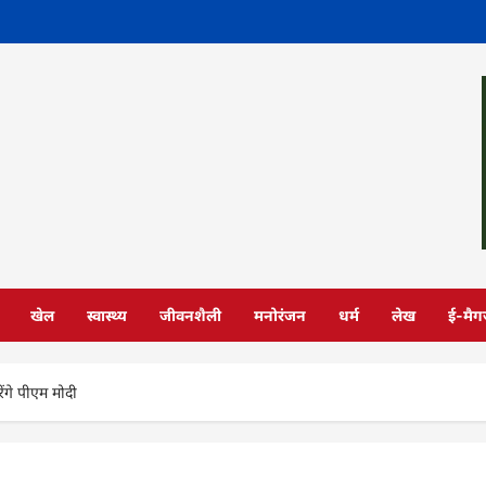
खेल
स्वास्थ्य
जीवनशैली
मनोरंजन
धर्म
लेख
ई-मैग
ंगे पीएम मोदी