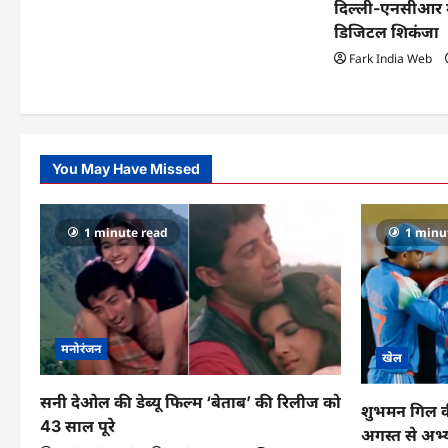
t
दिल्ली-एनसीआर मे
डिजिटल शिकंजा
i
Fark India Web
o
n
You May Have Missed
1 minute read
1 minu
मनोरंजन
खेल
सनी देओल की डेब्यू फिल्म ‘बेताब’ की रिलीज को
शुभमन गिल की स
43 साल पूरे
अगस्त से अभ्