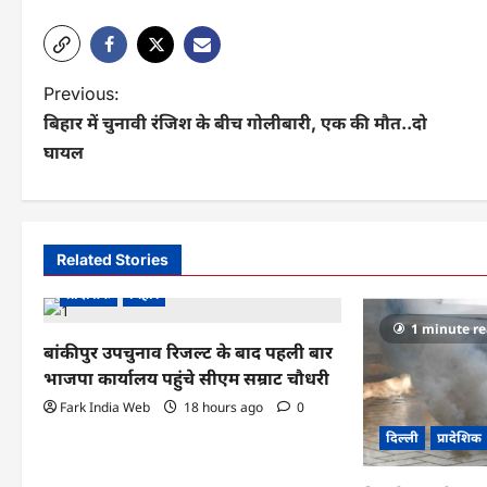
Link
P
Previous:
बिहार में चुनावी रंजिश के बीच गोलीबारी, एक की मौत..दो
o
घायल
s
t
n
Related Stories
a
प्रादेशिक
बिहार
v
1 minute r
बांकीपुर उपचुनाव रिजल्ट के बाद पहली बार
i
भाजपा कार्यालय पहुंचे सीएम सम्राट चौधरी
g
Fark India Web
18 hours ago
0
दिल्ली
प्रादेशिक
a