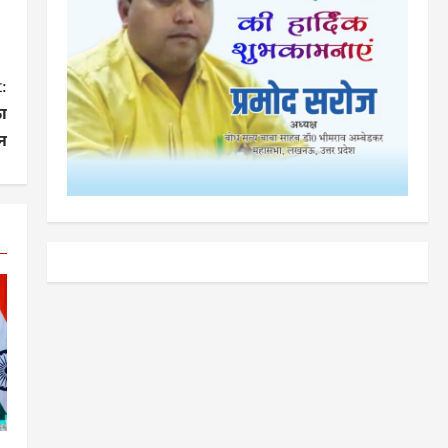
:
का
न