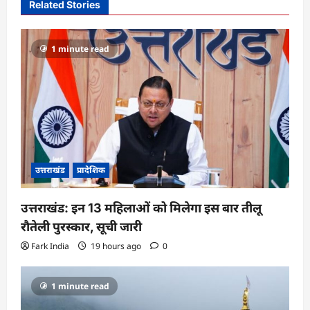
i
Related Stories
g
a
1 minute read
t
i
o
n
उत्तराखंड
प्रादेशिक
उत्तराखंड: इन 13 महिलाओं को मिलेगा इस बार तीलू
रौतेली पुरस्कार, सूची जारी
Fark India
19 hours ago
0
1 minute read