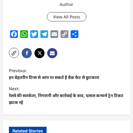
Author
View All Posts
Facebook
WhatsApp
Twitter
Telegram
Email
Copy
Share
Link
P
Previous:
o
इन बेहतरीन टिप्स से आप पा सकते है बैक फैट से छुटकारा
s
Next:
t
रेलवे की सतर्कता, निगरानी और कार्रवाई के बाद, दलाल कन्फर्म ट्रेन टिकट
झटक रहे
n
a
v
i
Related Stories