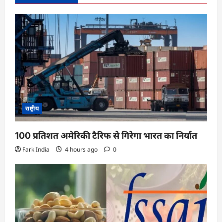
g
a
t
i
o
n
राष्ट्रीय
100 प्रतिशत अमेरिकी टैरिफ से गिरेगा भारत का निर्यात
Fark India
4 hours ago
0