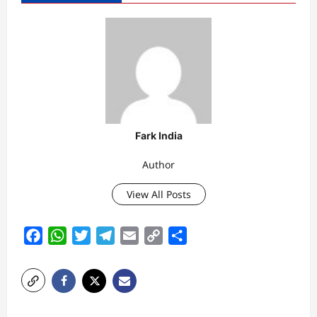
Fark India
Author
View All Posts
Facebook
WhatsApp
Twitter
Telegram
Email
Copy
Share
Link
P