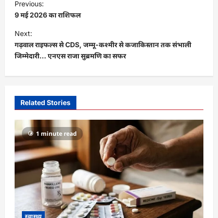
Previous:
o
9 मई 2026 का राशिफल
s
Next:
t
गढ़वाल राइफल्स से CDS, जम्मू-कश्मीर से कजाकिस्तान तक संभाली
जिम्मेदारी… एनएस राजा सुब्रमणि का सफर
n
a
v
i
Related Stories
g
a
1 minute read
t
i
o
n
स्वास्थ्य