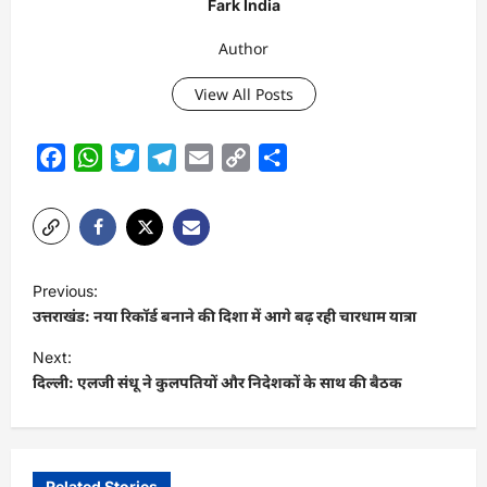
Fark India
Author
View All Posts
Facebook
WhatsApp
Twitter
Telegram
Email
Copy
Share
Link
P
Previous:
o
उत्तराखंड: नया रिकॉर्ड बनाने की दिशा में आगे बढ़ रही चारधाम यात्रा
s
Next:
t
दिल्ली: एलजी संधू ने कुलपतियों और निदेशकों के साथ की बैठक
n
a
v
Related Stories