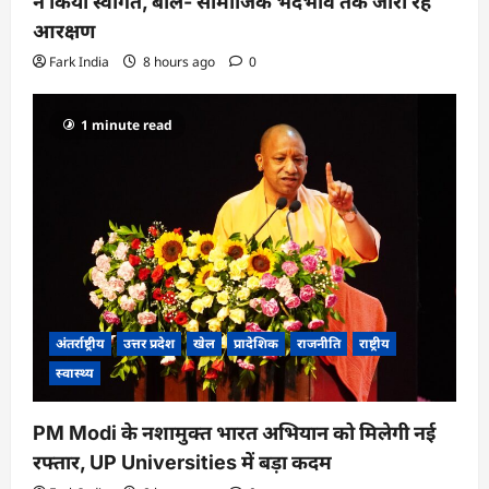
ने किया स्वागत, बोले- सामाजिक भेदभाव तक जारी रहे
आरक्षण
Fark India
8 hours ago
0
1 minute read
अंतर्राष्ट्रीय
उत्तर प्रदेश
खेल
प्रादेशिक
राजनीति
राष्ट्रीय
स्वास्थ्य
PM Modi के नशामुक्त भारत अभियान को मिलेगी नई
रफ्तार, UP Universities में बड़ा कदम