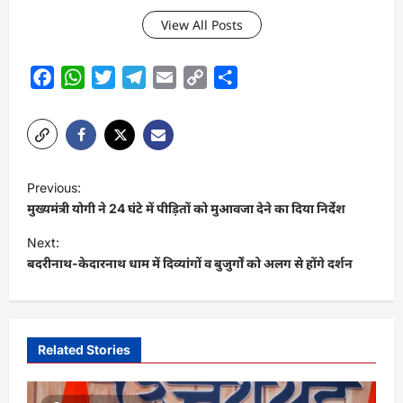
View All Posts
Facebook
WhatsApp
Twitter
Telegram
Email
Copy
Share
Link
P
Previous:
o
मुख्यमंत्री योगी ने 24 घंटे में पीड़ितों को मुआवजा देने का दिया निर्देश
s
Next:
t
बदरीनाथ-केदारनाथ धाम में दिव्यांगों व बुजुर्गों को अलग से होंगे दर्शन
n
a
v
Related Stories
i
g