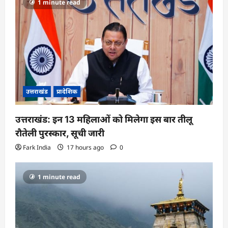
1 minute read
a
t
i
o
n
उत्तराखंड
प्रादेशिक
उत्तराखंड: इन 13 महिलाओं को मिलेगा इस बार तीलू
रौतेली पुरस्कार, सूची जारी
Fark India
17 hours ago
0
1 minute read